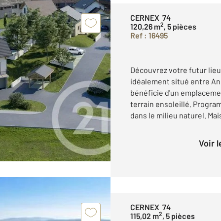
CERNEX 74
2
120,26 m
, 5 pièces
Ref : 16495
Découvrez votre futur lieu
idéalement situé entre An
bénéficie d'un emplacemen
terrain ensoleillé. Progr
dans le milieu naturel. Mais
Voir 
CERNEX 74
2
115,02 m
, 5 pièces