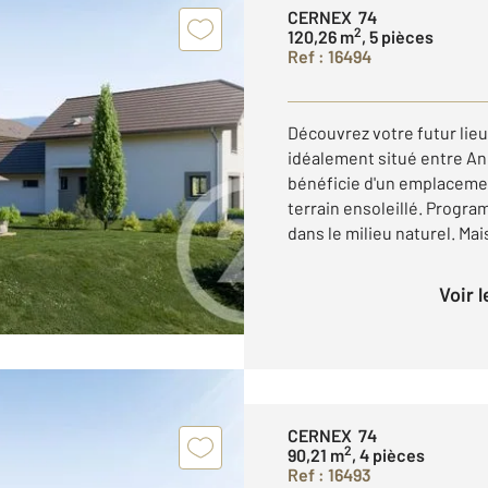
CERNEX 74
2
120,26 m
, 5 pièces
Ref : 16494
Découvrez votre futur lieu
idéalement situé entre An
bénéficie d'un emplacemen
terrain ensoleillé. Progr
dans le milieu naturel. Mais
Voir 
CERNEX 74
2
90,21 m
, 4 pièces
Ref : 16493