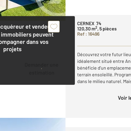
CERNEX 74
acquéreur et vendeur,
2
120,30 m
, 5 pièces
 immobiliers peuvent
Ref : 16496
ompagner dans vos
projets
Découvrez votre futur lieu
idéalement situé entre An
Demander une
bénéficie d'un emplacemen
estimation
terrain ensoleillé. Progr
dans le milieu naturel. Mais
Voir 