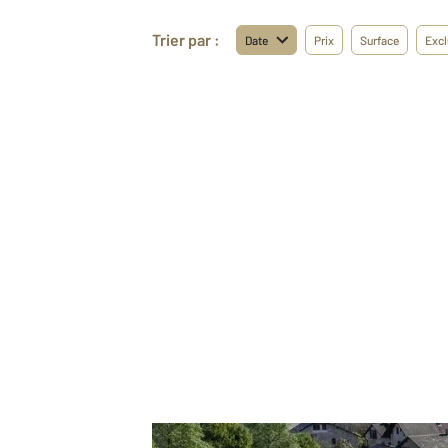
Trier par :
Date
Prix
Surface
Excl