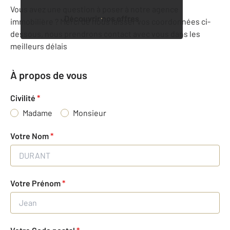
Vous avez une question à poser à notre agence
Découvrir nos offres
immobilière ? Merci de nous laisser vos coordonnées ci-
dessous, nous prendrons contact avec vous dans les
meilleurs délais
À propos de vous
Civilité
*
Madame
Monsieur
Votre Nom
*
Votre Prénom
*