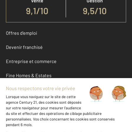
Vente
Gestion
9,1
/
10
9,5/10
Offres d'emploi
Devenir franchisé
Entreprise et commerce
Fine Homes & Estates
À propos
International
Nous contacter