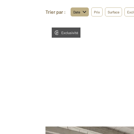
Trier par :
Date
Prix
Surface
Excl
Exclusivité