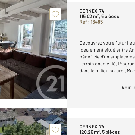
CERNEX 74
2
115,02 m
, 5 pièces
Ref : 16485
Découvrez votre futur lieu
idéalement situé entre An
bénéficie d'un emplacemen
terrain ensoleillé. Progr
dans le milieu naturel. Mais
Voir 
CERNEX 74
2
120,26 m
, 5 pièces