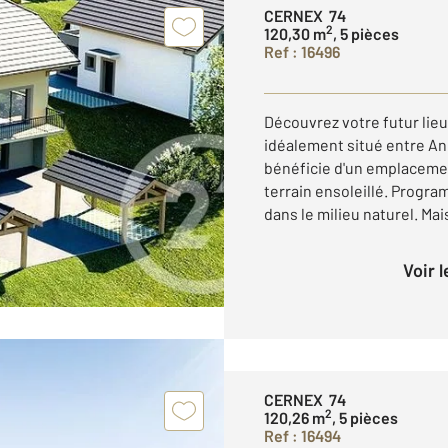
CERNEX 74
2
120,30 m
, 5 pièces
Ref : 16496
Découvrez votre futur lieu
idéalement situé entre An
bénéficie d'un emplacemen
terrain ensoleillé. Progr
dans le milieu naturel. Mais
Voir 
CERNEX 74
2
120,26 m
, 5 pièces
Ref : 16494