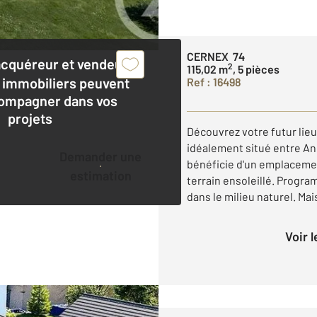
CERNEX 74
acquéreur et vendeur,
2
115,02 m
, 5 pièces
 immobiliers peuvent
Ref : 16498
ompagner dans vos
projets
Découvrez votre futur lieu
idéalement situé entre An
Demander une
bénéficie d'un emplacemen
estimation
terrain ensoleillé. Progr
dans le milieu naturel. Mais
Voir 