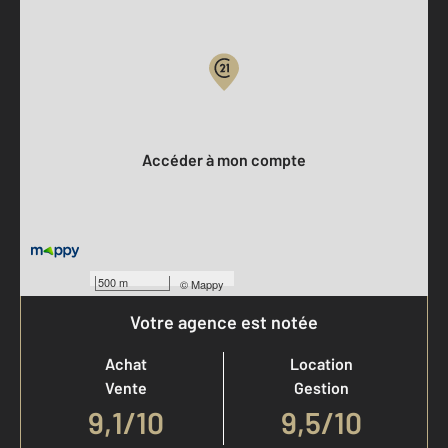
Parlons de vous, parlons biens
Votre compte :
Accéder à mon compte
500 m
©
Mappy
Votre agence est notée
Achat
Location
Vente
Gestion
9,1
/
10
9,5/10