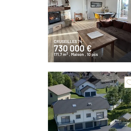
CRUSEILLES 74
730 000 €
2
171,7 m
, Maison
, 10 pcs