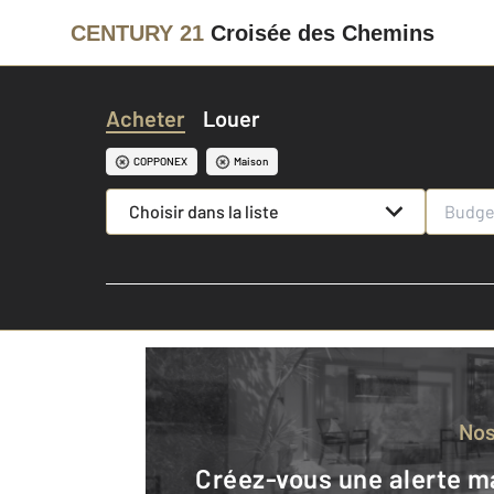
CENTURY 21
Croisée des Chemins
Acheter
Louer
COPPONEX
Maison
Choisir dans la liste
No
Créez-vous une alerte mail pour être averti quand une annonce est en ligne et consultez la