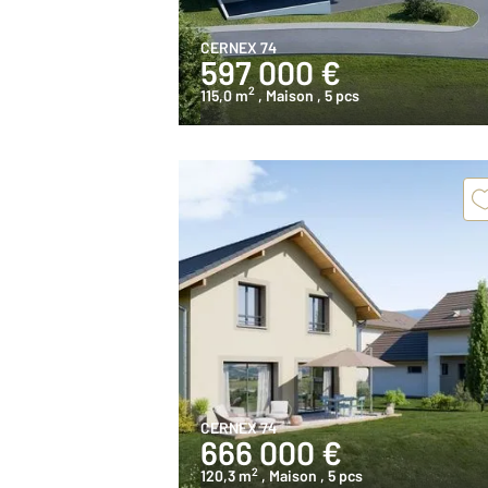
CERNEX 74
597 000 €
2
115,0 m
, Maison
, 5 pcs
CERNEX 74
666 000 €
2
120,3 m
, Maison
, 5 pcs