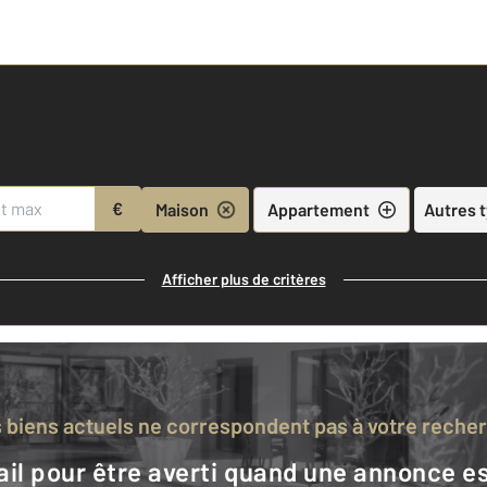
€
Maison
Appartement
Autres 
Afficher plus de critères
s biens actuels ne correspondent pas à votre reche