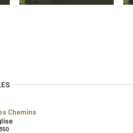
LES
des Chemins
glise
4350