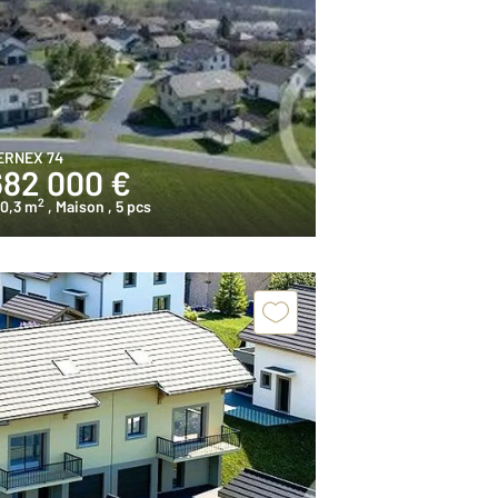
ERNEX 74
682 000 €
2
20,3 m
, Maison
, 5 pcs