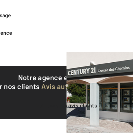
ssage
agence
Notre agence est notée
9,1/10
r nos clients
Avis authentifiés par Qualite
Voir tous les avis clients