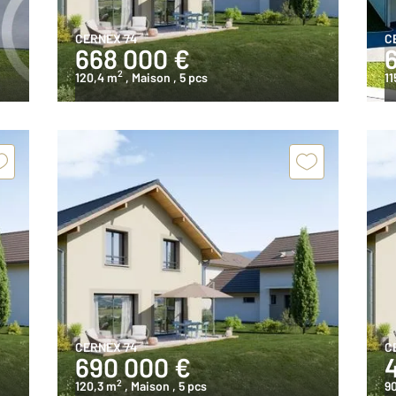
CERNEX 74
C
668 000 €
2
120,4 m
, Maison
, 5 pcs
11
CERNEX 74
C
690 000 €
2
120,3 m
, Maison
, 5 pcs
9