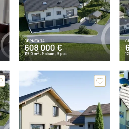
CERNEX 74
C
608 000 €
2
115,0 m
, Maison
, 5 pcs
1