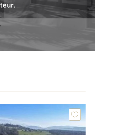
teur.
e