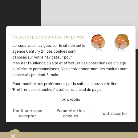
Parlons de vous, parlons biens
500 m
©
Mappy
Votre agence est notée
Achat
Location
Vente
Gestion
9,1
/
10
9,6/10