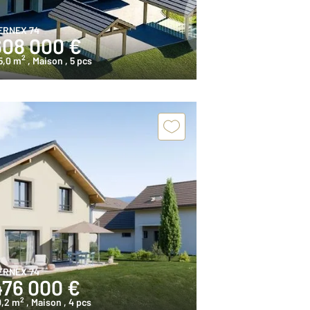
ERNEX 74
608 000 €
2
5,0 m
, Maison
, 5 pcs
ERNEX 74
476 000 €
2
0,2 m
, Maison
, 4 pcs