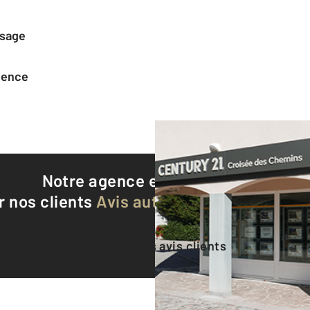
ssage
agence
Notre agence est notée
9,1/10
r nos clients
Avis authentifiés par Qualite
Voir tous les avis clients