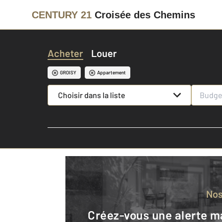
CENTURY 21
Croisée des Chemins
Acheter
Louer
GROISY
Appartement
Choisir dans la liste
No
Créez-vous une alerte mail pour être averti quand une annonce est en ligne et consultez la