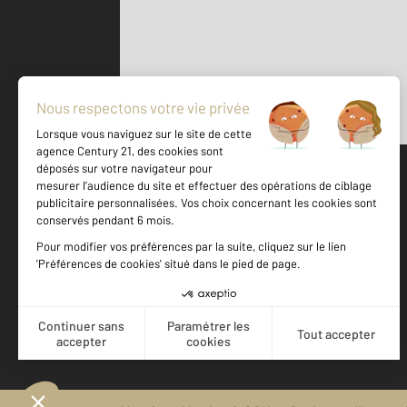
Parlons de vous, parlons biens
500 m
©
Mappy
Votre agence est notée
Achat
Location
Vente
Gestion
9,1
/
10
9,5/10