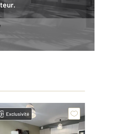
teur.
e
Exclusivité