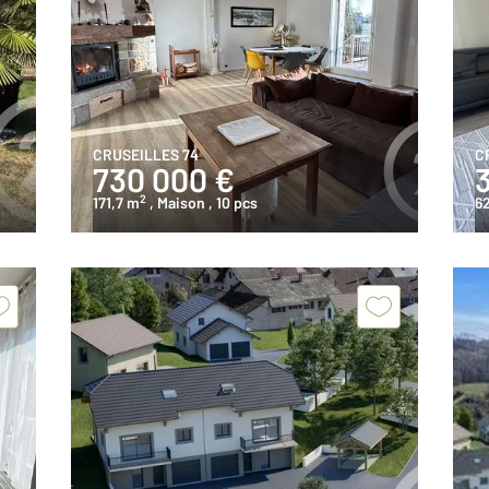
CRUSEILLES 74
C
730 000 €
2
171,7 m
, Maison
, 10 pcs
6