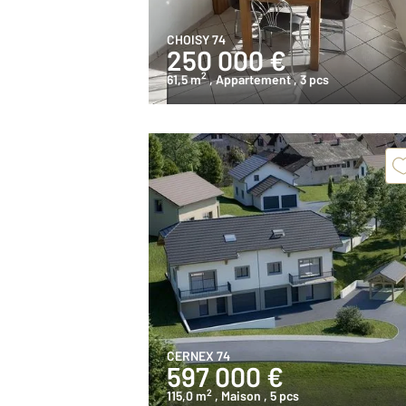
CHOISY 74
250 000 €
2
61,5 m
, Appartement
, 3 pcs
CERNEX 74
597 000 €
2
115,0 m
, Maison
, 5 pcs