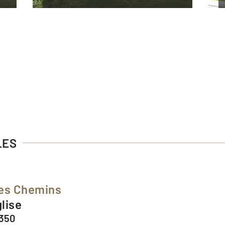
LES
des Chemins
glise
4350