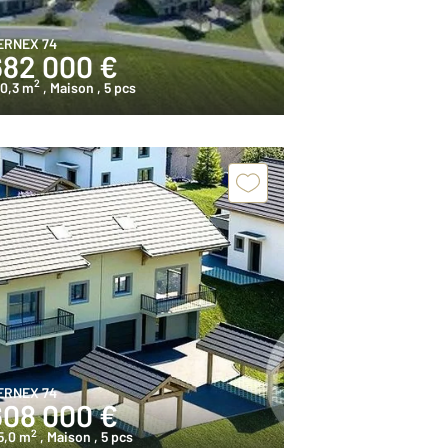
ERNEX 74
682 000 €
2
20,3 m
, Maison
, 5 pcs
ERNEX 74
608 000 €
2
5,0 m
, Maison
, 5 pcs