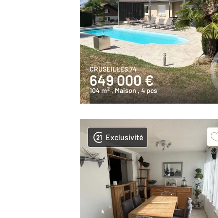
CRUSEILLES 74
649 000 €
2
104 m
, Maison
, 4 pcs
Exclusivité