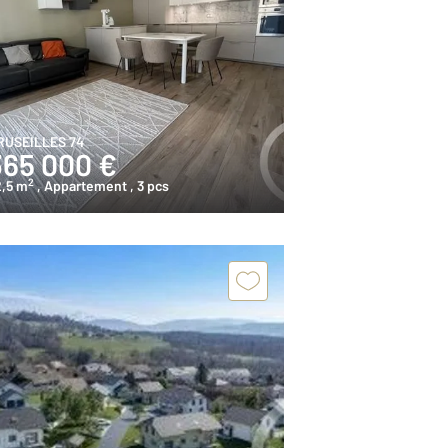
RUSEILLES 74
365 000 €
2
2,5 m
, Appartement
, 3 pcs