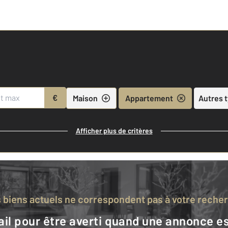
€
Maison
Appartement
Autres 
Afficher plus de critères
s biens actuels ne correspondent pas à votre reche